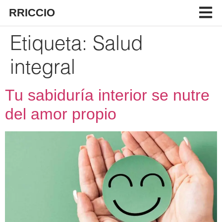
RRICCIO
Etiqueta:
Salud
integral
Tu sabiduría interior se nutre
del amor propio