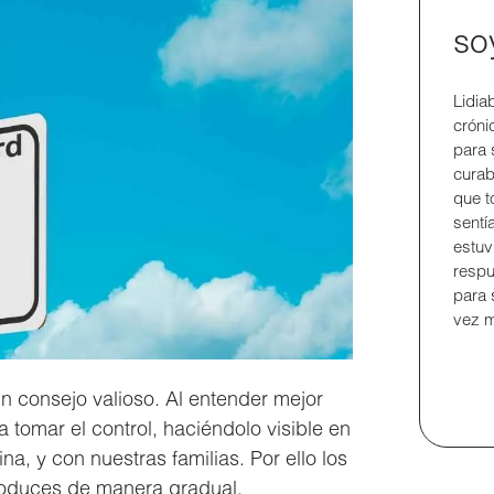
so
Lidia
crón
para 
curab
que t
sentí
estuv
respu
para 
vez m
un consejo valioso. Al entender mejor
omar el control, haciéndolo visible en
na, y con nuestras familias. Por ello los
troduces de manera gradual,