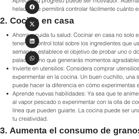
Apreciar tu progreso puede ser motivador. Además, 
heladera te permitirá controlar fácilmente cuánto 
2. Cocina en casa
Ahorra y cuida tu salud: Cocinar en casa no solo 
tener un control total sobre los ingredientes que
semana y establece el objetivo de probar uno o do
paladar, sino que generarás momentos agradables
Invierte en utensilios: Considera comprar utensilio
experimentar en la cocina. Un buen cuchillo, una 
puede hacer la diferencia en cómo experimentas e
Aprende nuevas habilidades: Ya sea que te animes
al vapor pescado o experimentar con la olla de coc
línea que pueden guiarte. La cocina puede ser una 
tu creatividad.
3. Aumenta el consumo de granos