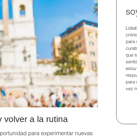
so
Lidia
crón
para 
curab
que t
sentí
estuv
respu
para 
vez m
 volver a la rutina
a oportunidad para experimentar nuevas