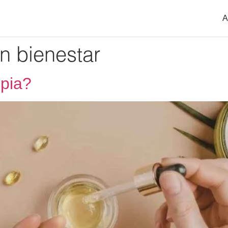
A
n bienestar
mpia?