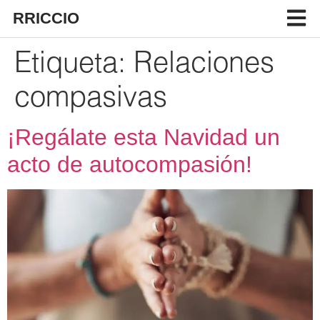
RRICCIO
Etiqueta:
Relaciones
compasivas
¡Regálate esta Navidad un
acto de autocompasión!