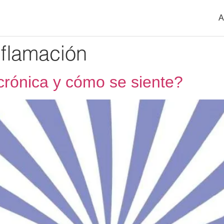
A
nflamación
crónica y cómo se siente?