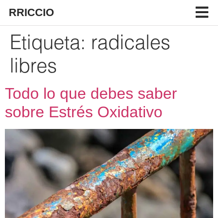
RRICCIO
Etiqueta:
radicales
libres
Todo lo que debes saber
sobre Estrés Oxidativo