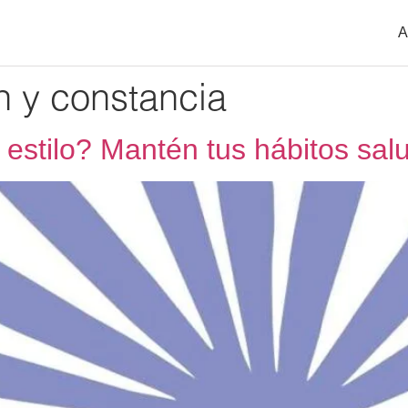
A
n y constancia
 estilo? Mantén tus hábitos sal