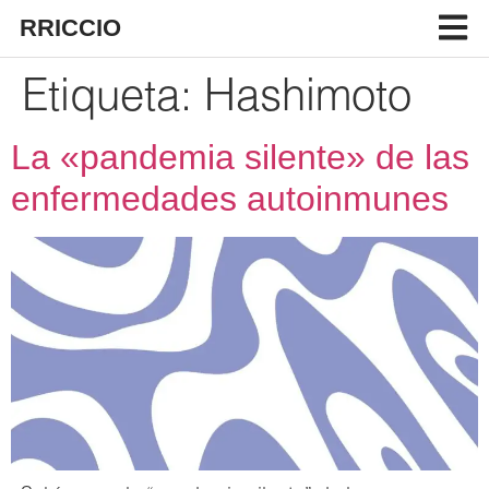
RRICCIO
Etiqueta:
Hashimoto
La «pandemia silente» de las
enfermedades autoinmunes