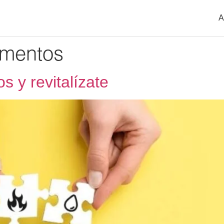
A
ementos
s y revitalízate