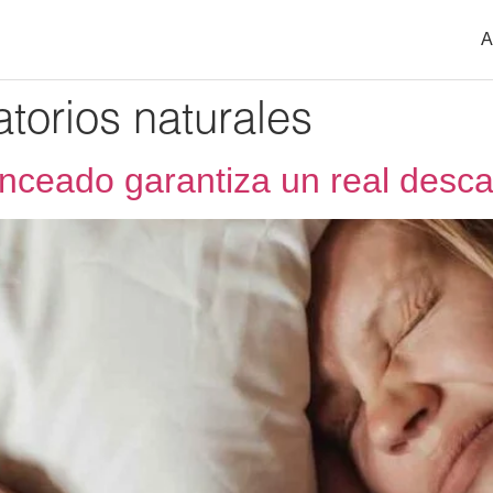
A
atorios naturales
anceado garantiza un real desc