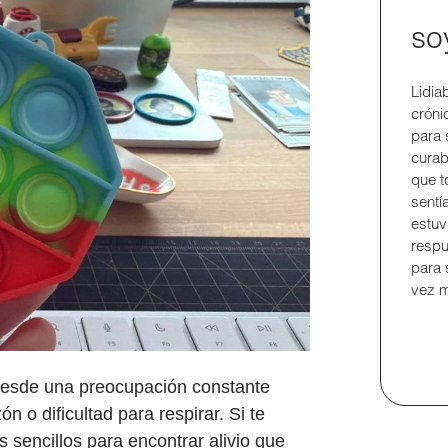
so
Lidia
crón
para 
curab
que t
sentí
estuv
respu
para 
vez m
desde una preocupación constante
 o dificultad para respirar. Si te
s sencillos para encontrar alivio que