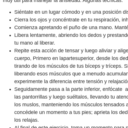
muy útil para manejar la ansiedad.
Algunas técnicas:
Siéntate en un lugar cómodo y en una posición di
Cierra los ojos y concéntrate en tu respiración, 
Comienza apretando el puño de una mano. Mantén
Libera lentamente, abriendo los dedos y prestando
tu mano al liberar.
Repite esta acción de tensar y luego aliviar y ali
cuerpo, Primero en lapartesuperior,
desde los ded
tirando de los músculos de tus bíceps y tríceps. 
liberando esos músculos que a menudo acumulan 
experimente la diferencia entre tensión y relajació
Seguidamente pasa a la parte inferior, enfócate 
las pantorrillas y luego suéltalos, llevando tu aten
los muslos, manteniendo los músculos tensados an
concédele un momento a tus pies; aprieta los dedo
los relajas.
Al final de este ejercicio, toma un momento para 