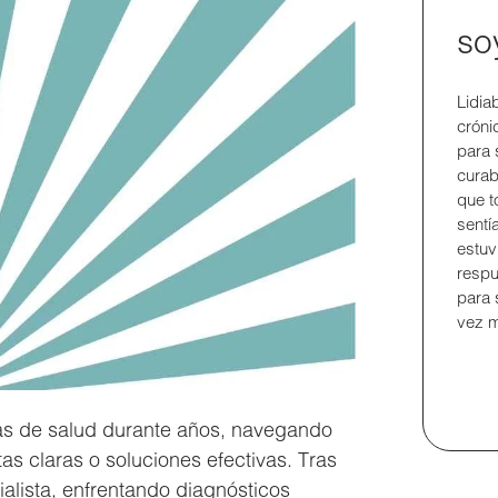
so
Lidia
crón
para 
curab
que t
sentí
estuv
respu
para 
vez m
s de salud durante años, navegando
s claras o soluciones efectivas. Tras
alista, enfrentando diagnósticos